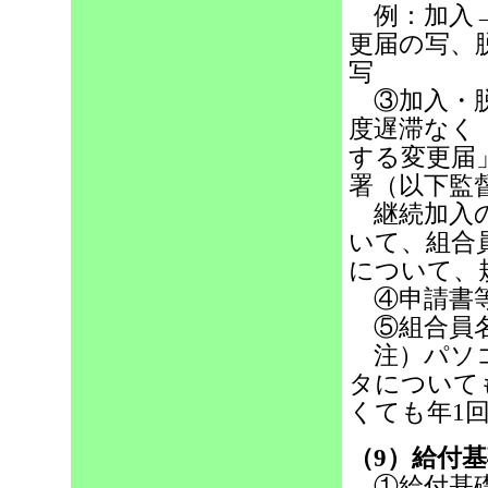
例：加入→
更届の写、
写
③加入・脱
度遅滞なく
する変更届
署（以下監
継続加入の
いて、組合
について、
④申請書等
⑤組合員名
注）パソコ
タについて
くても年1
（9）給付
①給付基礎