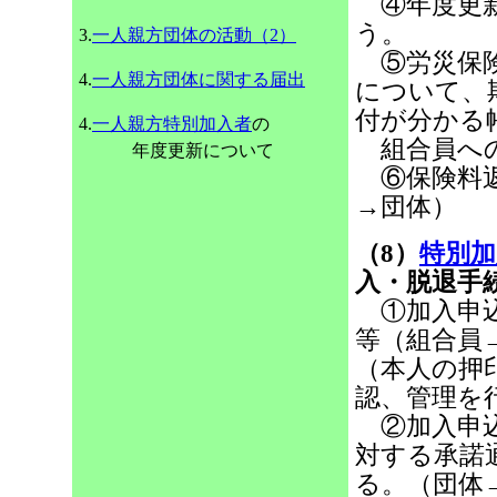
④年度更新
う。
3.
一人親方団体の活動（2）
⑤労災保険
4.
一人親方団体に関する届出
について、
付が分かる
4.
一人親方特別加入者
の
組合員への
年度更新について
⑥保険料返
→団体）
（8）
特別加
入・脱退手
①加入申込
等（組合員
（本人の押
認、管理を
②加入申込
対する承諾
る。（団体