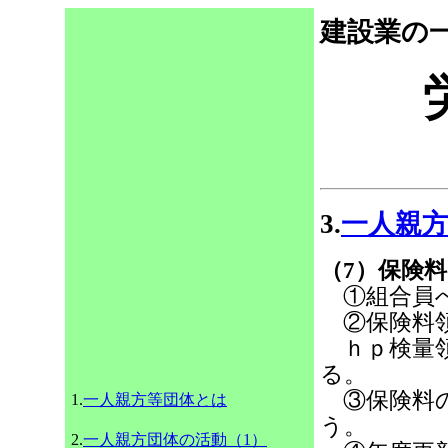
建設業の
3.
一人親
（7）保険
①組合員へ
②保険料領
ｈｐ検量領
る。
③保険料の
1.
一人親方等団体とは
う。
2.
一人親方団体の活動（1）