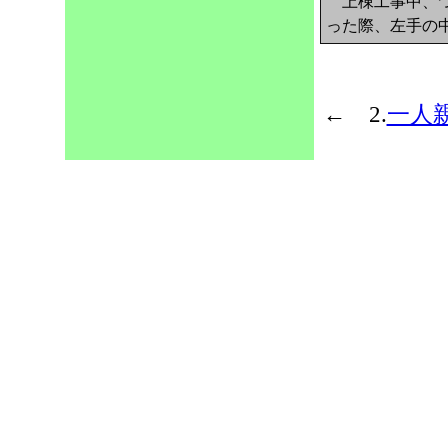
上棟工事中、つ
った際、左手の
← 2.
一人