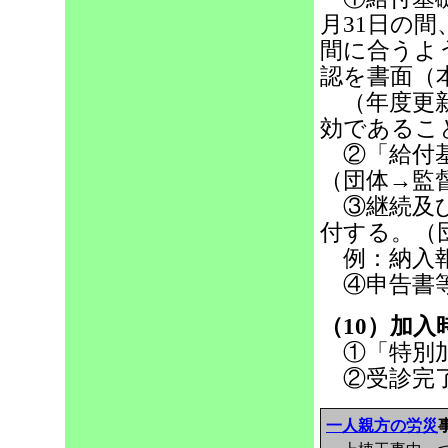
月31日の
間に合うよ
認を書面（
（年度更新
効であるこ
②「給付基
（団体→監
③継続及び
付する。（
例：納入
④申告書等
（10）加
①「特別加
②受診完了
一人親方の労災